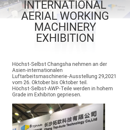
INTERNATIONAL
QUALITÄTSKONTROLLE
AERIAL WORKING
MACHINERY
TRETEN
EXHIBITION
SIE
MIT
UNS
Höchst-Selbst Changsha nehmen an der
IN
Asien-internationalen
Luftarbeitsmaschinerie-Ausstellung 29,2021
VERBINDUNG
vom 26. Oktober bis Oktober teil.
Höchst-Selbst-AWP-Teile werden in hohem
Grade im Exhibiton gepriesen.
FORDERN
SIE
EIN
ZITAT