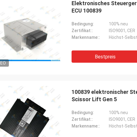
Elektronisches Steuerger
ECU 100839
Bedingung:
100% neu
Zertifikat::
ISO9001, CER
Markenname::
Höchst-Selbs
Bestpreis
DEO
Richard Ba
100839 elektronischer S
Ahmed Saeed
Perfekte Produkte, die Qu
Scissor Lift Gen 5
t wieder. Danke für Ihre ganze Hilfe.
ziemlich gut. Kauft sie w
sie benötigen. Kühl…
Bedingung:
100% neu
Zertifikat::
ISO9001, CER
Markenname::
Höchst-Selbs