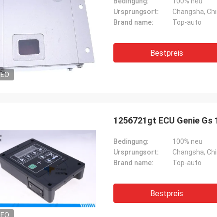
Bedingung:
100% neu
Ursprungsort:
Changsha, Ch
Brand name:
Top-auto
Bestpreis
DEO
1256721gt ECU Genie Gs 
Bedingung:
100% neu
Ursprungsort:
Changsha, Ch
Brand name:
Top-auto
Bestpreis
DEO