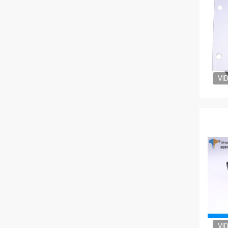
VI
VI