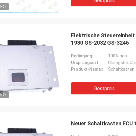
Bestpreis
DEO
Elektrische Steuereinhei
1930 GS-2032 GS-3246
Bedingung:
100% neu
Ursprungsort::
Changsha, Ch
Produkt-Name::
Schaltkasten
Bestpreis
DEO
Neuer Schaltkasten ECU 1