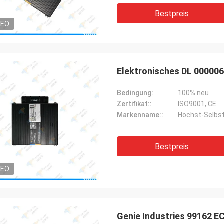
Bestpreis
DEO
Elektronisches DL 00000
Bedingung:
100% neu
Zertifikat::
ISO9001, CE
Markenname::
Höchst-Selbs
Bestpreis
DEO
Genie Industries 99162 E