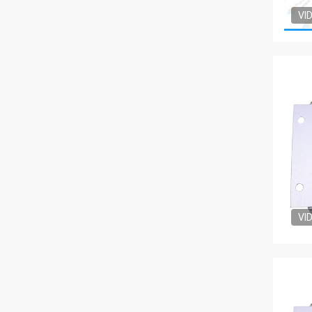
VI
VI