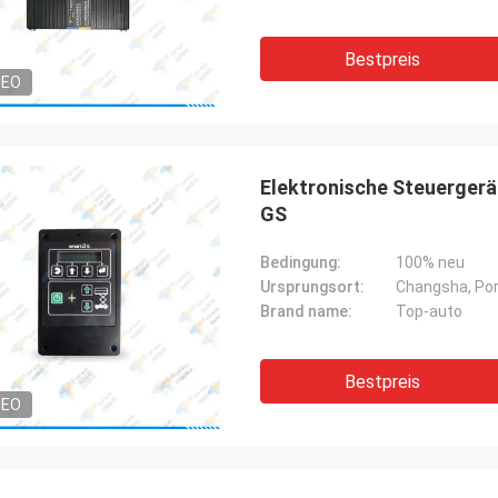
Bestpreis
DEO
Elektronische Steuerger
GS
Bedingung:
100% neu
Ursprungsort:
Changsha, Por
Brand name:
Top-auto
Bestpreis
DEO