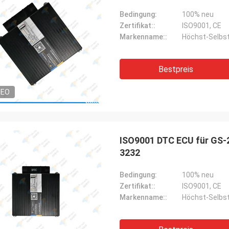
Bedingung:
100% neu
Zertifikat::
ISO9001, CE
Markenname::
Höchst-Selbs
Bestpreis
DEO
ISO9001 DTC ECU für GS-
3232
Bedingung:
100% neu
Zertifikat::
ISO9001, CE
Markenname::
Höchst-Selbs