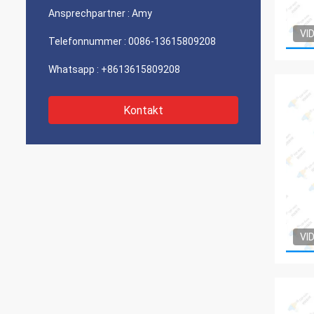
Ansprechpartner :
Amy
VI
Telefonnummer :
0086-13615809208
Whatsapp :
+8613615809208
Kontakt
VI