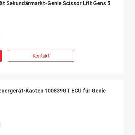
ät Sekundärmarkt-Genie Scissor Lift Gens 5
t
Kontakt
rker
teuergerät-Kasten 100839GT ECU für Genie
alität ist
ieder, wenn wir
t