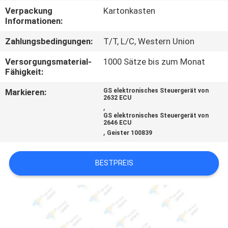
Verpackung
Kartonkasten
QUALITÄTSKONTROLLE
Informationen:
Zahlungsbedingungen:
T/T, L/C, Western Union
TRETEN
Versorgungsmaterial-
1000 Sätze bis zum Monat
SIE
Fähigkeit:
MIT
Markieren:
GS elektronisches Steuergerät von
2632 ECU
UNS
,
GS elektronisches Steuergerät von
IN
2646 ECU
,
Geister 100839
VERBINDUNG
BESTPREIS
FORDERN
SIE
EIN
ZITAT