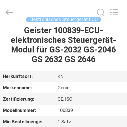
Technology
Co.,
Ltd.
All
Rights
Elektronisches Steuergerät ECU
Reserved.
Developed
by
Geister 100839-ECU-
HAUS
ECER
elektronisches Steuergerät-
PRODUKTE
Modul für GS-2032 GS-2046
GS 2632 GS 2646
VIDEOS
Herkunftsort:
KN
ÜBER
Markenname:
Genie
UNS
Zertifizierung:
CE, ISO
FABRIK-
Modellnummer:
100839
AUSFLUG
Min Bestellmenge:
1 Satz