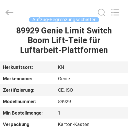
Technology
Co.,
Ltd.
All
Rights
Aufzug-Begrenzungsschalter
Reserved.
Developed
by
89929 Genie Limit Switch
HAUS
ECER
Boom Lift-Teile für
PRODUKTE
Luftarbeit-Plattformen
VIDEOS
Herkunftsort:
KN
Markenname:
Genie
ÜBER
Zertifizierung:
CE, ISO
UNS
Modellnummer:
89929
FABRIK-
Min Bestellmenge:
1
AUSFLUG
Verpackung
Karton-Kasten