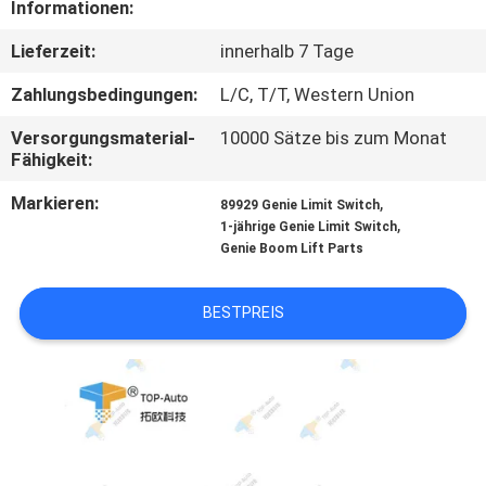
Informationen:
QUALITÄTSKONTROLLE
Lieferzeit:
innerhalb 7 Tage
Zahlungsbedingungen:
L/C, T/T, Western Union
TRETEN
Versorgungsmaterial-
10000 Sätze bis zum Monat
SIE
Fähigkeit:
MIT
Markieren:
,
89929 Genie Limit Switch
UNS
,
1-jährige Genie Limit Switch
Genie Boom Lift Parts
IN
VERBINDUNG
BESTPREIS
FORDERN
SIE
EIN
ZITAT