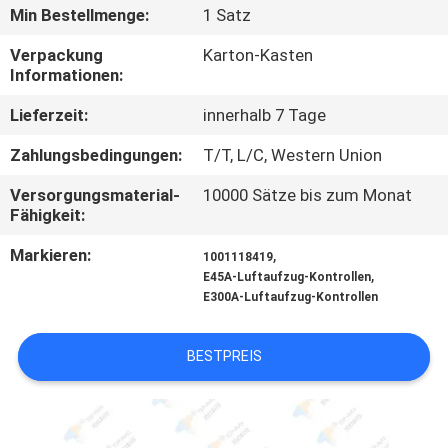
Min Bestellmenge:
1 Satz
QUALITÄTSKONTROLLE
Verpackung
Karton-Kasten
Informationen:
TRETEN
Lieferzeit:
innerhalb 7 Tage
SIE
Zahlungsbedingungen:
T/T, L/C, Western Union
MIT
Versorgungsmaterial-
10000 Sätze bis zum Monat
UNS
Fähigkeit:
IN
Markieren:
,
1001118419
VERBINDUNG
,
E45A-Luftaufzug-Kontrollen
E300A-Luftaufzug-Kontrollen
FORDERN
BESTPREIS
SIE
EIN
ZITAT