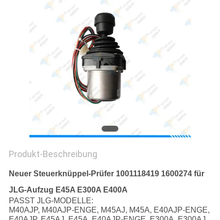
SITEMAP
PRIVACY
POLICY
Produkt-Beschreibung
Neuer Steuerknüppel-Prüfer 1001118419 1600274 für
JLG-Aufzug E45A E300A E400A
PASST JLG-MODELLE:
M40AJP, M40AJP-ENGE, M45AJ, M45A, E40AJP-ENGE,
E40AJP, E45AJ, E45A, E40AJP-ENGE, E300A, E300AJ,