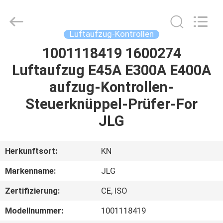
Technology
Co.,
Ltd.
All
Rights
Luftaufzug-Kontrollen
Reserved.
Developed
1001118419 1600274
HAUS
by
ECER
Luftaufzug E45A E300A E400A
PRODUKTE
aufzug-Kontrollen-
Steuerknüppel-Prüfer-For
VIDEOS
JLG
ÜBER
Herkunftsort:
KN
UNS
Markenname:
JLG
Zertifizierung:
CE, ISO
FABRIK-
AUSFLUG
Modellnummer:
1001118419