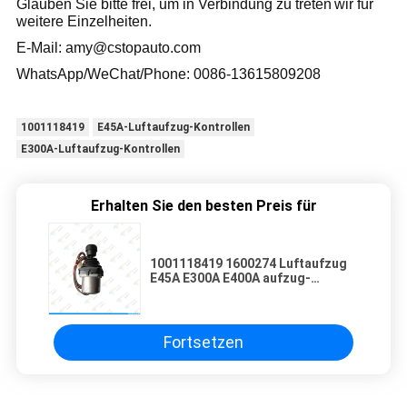
Glauben Sie bitte frei, um in Verbindung zu treten
wir für
weitere Einzelheiten
.
E-Mail:
amy@cstopauto.com
WhatsApp/WeChat/Phone: 0086-
13615809208
1001118419
E45A-Luftaufzug-Kontrollen
E300A-Luftaufzug-Kontrollen
Erhalten Sie den besten Preis für
1001118419 1600274 Luftaufzug
E45A E300A E400A aufzug-
Kontrollen-Steuerknüppel-Prüfer-
For JLG
Fortsetzen