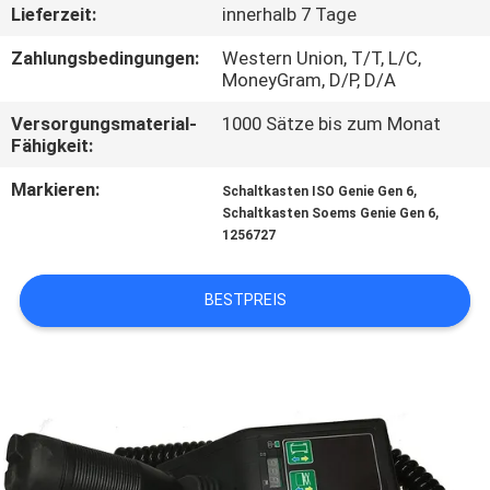
Lieferzeit:
innerhalb 7 Tage
QUALITÄTSKONTROLLE
Zahlungsbedingungen:
Western Union, T/T, L/C,
MoneyGram, D/P, D/A
TRETEN
Versorgungsmaterial-
1000 Sätze bis zum Monat
Fähigkeit:
SIE
MIT
Markieren:
,
Schaltkasten ISO Genie Gen 6
,
Schaltkasten Soems Genie Gen 6
UNS
1256727
IN
VERBINDUNG
BESTPREIS
FORDERN
SIE
EIN
ZITAT