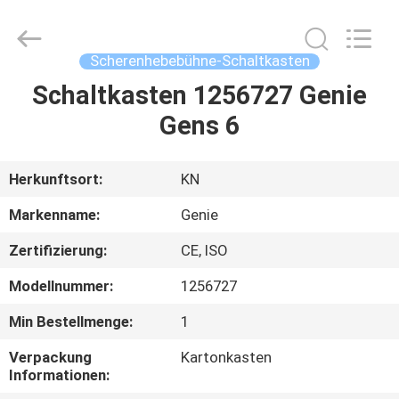
Technology
Co.,
Ltd.
All
Rights
Scherenhebebühne-Schaltkasten
Reserved.
Developed
by
Schaltkasten 1256727 Genie
HAUS
ECER
Gens 6
PRODUKTE
Herkunftsort:
KN
VIDEOS
Markenname:
Genie
Zertifizierung:
CE, ISO
ÜBER
Modellnummer:
1256727
UNS
Min Bestellmenge:
1
FABRIK-
Verpackung
Kartonkasten
Informationen:
AUSFLUG