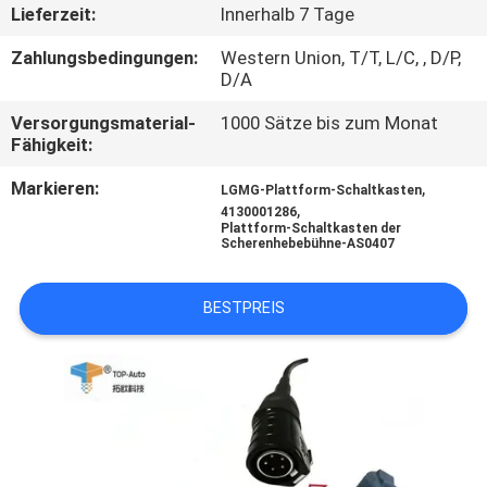
Lieferzeit:
Innerhalb 7 Tage
QUALITÄTSKONTROLLE
Zahlungsbedingungen:
Western Union, T/T, L/C, , D/P,
D/A
TRETEN
Versorgungsmaterial-
1000 Sätze bis zum Monat
Fähigkeit:
SIE
MIT
Markieren:
,
LGMG-Plattform-Schaltkasten
,
4130001286
UNS
Plattform-Schaltkasten der
Scherenhebebühne-AS0407
IN
VERBINDUNG
BESTPREIS
FORDERN
SIE
EIN
ZITAT