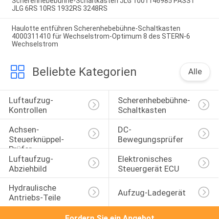
Scherenhebebühne-Schaltkasten JLG 1001146985 PASST
JLG 6RS 10RS 1932RS 3248RS
Haulotte entführen Scherenhebebühne-Schaltkasten
4000311410 für Wechselstrom-Optimum 8 des STERN-6
Wechselstrom
Beliebte Kategorien
Alle
Luftaufzug-
Scherenhebebühne-
Kontrollen
Schaltkasten
Achsen-
DC-
Steuerknüppel-
Bewegungsprüfer
Prüfer
Luftaufzug-
Elektronisches 
Abziehbild
Steuergerät ECU
Hydraulische 
Aufzug-Ladegerät
Antriebs-Teile
Fordern Sie ein Angebot