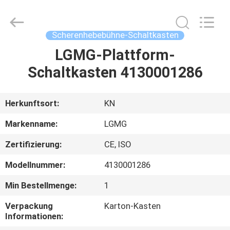
Technology
Co.,
Ltd.
All
Rights
Scherenhebebühne-Schaltkasten
Reserved.
Developed
by
LGMG-Plattform-
HAUS
ECER
Schaltkasten 4130001286
PRODUKTE
Herkunftsort:
KN
VIDEOS
Markenname:
LGMG
Zertifizierung:
CE, ISO
ÜBER
Modellnummer:
4130001286
UNS
Min Bestellmenge:
1
FABRIK-
Verpackung
Karton-Kasten
Informationen:
AUSFLUG