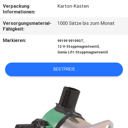
Verpackung
Karton-Kasten
QUALITÄTSKONTROLLE
Informationen:
Versorgungsmaterial-
1000 Sätze bis zum Monat
Fähigkeit:
TRETEN
SIE
Markieren:
,
99199 99199GT
,
12-V-Stoppmagnetventil
MIT
Genie Lift-Stoppmagnetventil
UNS
IN
BESTPREIS
VERBINDUNG
FORDERN
SIE
EIN
ZITAT