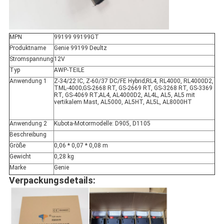
MPN
99199 99199GT
Produktname
Genie 99199 Deultz
Stromspannung
12V
Typ
AWP-TEILE
Anwendung 1
Z-34/22 IC, Z-60/37 DC/FE Hybrid;RL4, RL4000, RL4000D2,
TML-4000;GS-2668 RT, GS-2669 RT, GS-3268 RT, GS-3369
RT, GS-4069 RT;AL4, AL4000D2, AL4L, AL5, AL5 mit
vertikalem Mast, AL5000, AL5HT, AL5L, AL8000HT
Anwendung 2
Kubota-Motormodelle: D905, D1105
Beschreibung
Größe
0,06 * 0,07 * 0,08 m
Gewicht
0,28 kg
Marke
Genie
Verpackungsdetails: