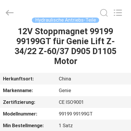
Auto
Technology
Co.,
Ltd.
All
Hydraulische Antriebs-Teile
Rights
Reserved.
Developed
12V Stoppmagnet 99199
HAUS
by
ECER
99199GT für Genie Lift Z-
PRODUKTE
34/22 Z-60/37 D905 D1105
Motor
VIDEOS
Herkunftsort:
China
ÜBER
Markenname:
Genie
UNS
Zertifizierung:
CE ISO9001
FABRIK-
Modellnummer:
99199 99199GT
AUSFLUG
Min Bestellmenge:
1 Satz