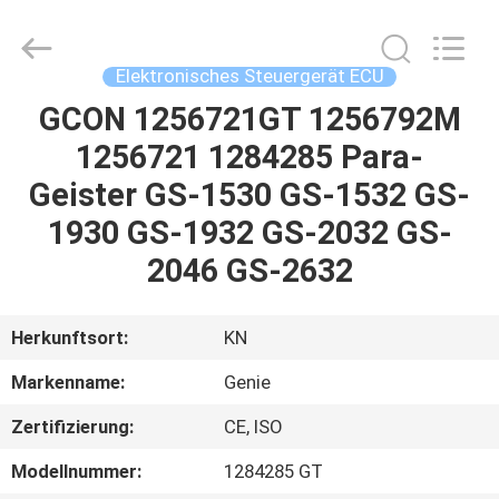
Technology
Co.,
Ltd.
All
Rights
Elektronisches Steuergerät ECU
Reserved.
Developed
by
GCON 1256721GT 1256792M
HAUS
ECER
1256721 1284285 Para-
PRODUKTE
Geister GS-1530 GS-1532 GS-
1930 GS-1932 GS-2032 GS-
VIDEOS
2046 GS-2632
ÜBER
Herkunftsort:
KN
UNS
Markenname:
Genie
Zertifizierung:
CE, ISO
FABRIK-
AUSFLUG
Modellnummer:
1284285 GT