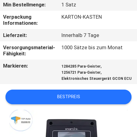
Min Bestellmenge:
1 Satz
QUALITÄTSKONTROLLE
Verpackung
KARTON-KASTEN
Informationen:
TRETEN
Lieferzeit:
Innerhalb 7 Tage
SIE
Versorgungsmaterial-
1000 Sätze bis zum Monat
MIT
Fähigkeit:
UNS
Markieren:
,
1284285 Para-Geister
,
IN
1256721 Para-Geister
Elektronisches Steuergerät GCON ECU
VERBINDUNG
BESTPREIS
FORDERN
SIE
EIN
ZITAT