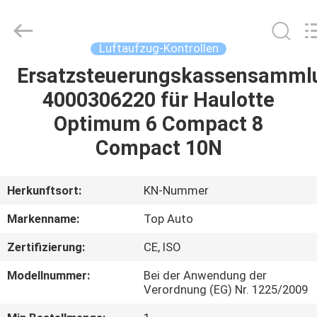
Technology
Co.,
Ltd.
All
Rights
Luftaufzug-Kontrollen
Reserved.
Developed
Ersatzsteuerungskassensamml
HAUS
by
ECER
4000306220 für Haulotte
PRODUKTE
Optimum 6 Compact 8
Compact 10N
VIDEOS
Herkunftsort:
KN-Nummer
ÜBER
Markenname:
Top Auto
UNS
Zertifizierung:
CE, ISO
FABRIK-
Modellnummer:
Bei der Anwendung der
Verordnung (EG) Nr. 1225/2009
AUSFLUG