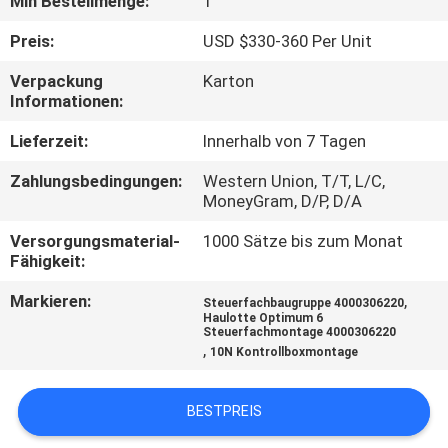
Min Bestellmenge:
1
QUALITÄTSKONTROLLE
Preis:
USD $330-360 Per Unit
Verpackung
Karton
Informationen:
TRETEN
SIE
Lieferzeit:
Innerhalb von 7 Tagen
MIT
Zahlungsbedingungen:
Western Union, T/T, L/C,
MoneyGram, D/P, D/A
UNS
IN
Versorgungsmaterial-
1000 Sätze bis zum Monat
Fähigkeit:
VERBINDUNG
Markieren:
,
Steuerfachbaugruppe 4000306220
Haulotte Optimum 6
Steuerfachmontage 4000306220
FORDERN
,
10N Kontrollboxmontage
SIE
EIN
BESTPREIS
ZITAT