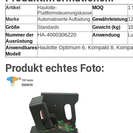
Artikel
Haulotte-
MOQ
1 
Plattformsteuerungskasse
Marke
Automatisierte Aufladung
Gewährleistung
12
Größe
Standards
Gewicht (kg)
1
HA-4000306220
Nummer der
Anwendung
Lu
Ausrüstung
Haulotte Optimum 6, Kompakt 8, Kompa
Anwendbares
Modell
Produkt echtes Foto: