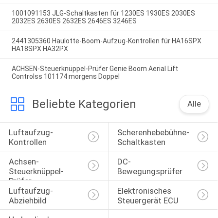
1001091153 JLG-Schaltkasten für 1230ES 1930ES 2030ES
2032ES 2630ES 2632ES 2646ES 3246ES
2441305360 Haulotte-Boom-Aufzug-Kontrollen für HA16SPX
HA18SPX HA32PX
ACHSEN-Steuerknüppel-Prüfer Genie Boom Aerial Lift
Controlss 101174 morgens Doppel
Beliebte Kategorien
Alle
Luftaufzug-
Scherenhebebühne-
Kontrollen
Schaltkasten
Achsen-
DC-
Steuerknüppel-
Bewegungsprüfer
Prüfer
Luftaufzug-
Elektronisches 
Abziehbild
Steuergerät ECU