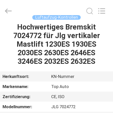
Technology
Co.,
Ltd.
All
Rights
Luftaufzug-Kontrollen
Reserved.
Developed
by
Hochwertiges Bremskit
HAUS
ECER
7024772 für Jlg vertikaler
PRODUKTE
Mastlift 1230ES 1930ES
2030ES 2630ES 2646ES
VIDEOS
3246ES 2032ES 2632ES
ÜBER
Herkunftsort:
KN-Nummer
UNS
Markenname:
Top Auto
Zertifizierung:
CE, ISO
FABRIK-
AUSFLUG
Modellnummer:
JLG 7024772