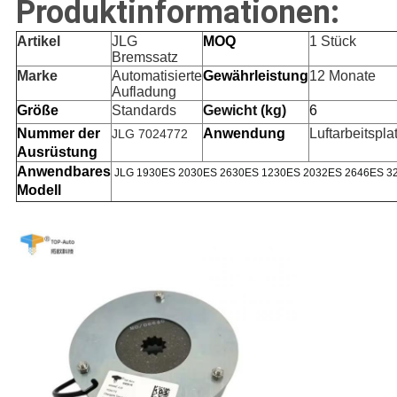
Produktinformationen:
Artikel
JLG
MOQ
1 Stück
Bremssatz
Marke
Automatisierte
Gewährleistung
12 Monate
Aufladung
Größe
Standards
Gewicht (kg)
6
Nummer der
Anwendung
Luftarbeitspla
JLG 7024772
Ausrüstung
Anwendbares
JLG 1930ES 2030ES 2630ES 1230ES 2032ES 2646ES 3
Modell