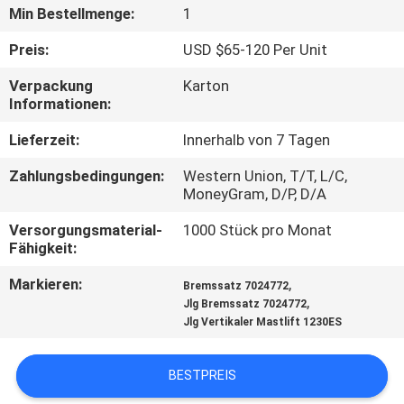
Min Bestellmenge:
1
QUALITÄTSKONTROLLE
Preis:
USD $65-120 Per Unit
Verpackung
Karton
TRETEN
Informationen:
SIE
Lieferzeit:
Innerhalb von 7 Tagen
MIT
Zahlungsbedingungen:
Western Union, T/T, L/C,
UNS
MoneyGram, D/P, D/A
IN
Versorgungsmaterial-
1000 Stück pro Monat
VERBINDUNG
Fähigkeit:
Markieren:
,
Bremssatz 7024772
,
FORDERN
Jlg Bremssatz 7024772
Jlg Vertikaler Mastlift 1230ES
SIE
EIN
BESTPREIS
ZITAT